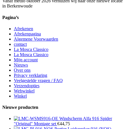
Vanaf medio oktober 2026 verhuizen wij naar onze nieuwe locatie
in Berkenwoude
Pagina’s
Afrekenen
Afrekenpagina
Algemene Voorwaarden
contact
La Mosca Classico
La Mosca Classico
Mijn account
Nieuws
Over ons
Privacy verklaring
Veelgestelde vragen / FAQ
Verzendopties
Webwinkel
Winkel
Nieuwe producten
Windscherm Alfa 916 Spider
"Original" Montage set
€
44,75
Portier Luidspreker 916 (NOS)