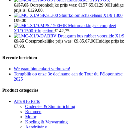
€
157,65
Oorspronkelijke prijs was: €157,65.
€
129,00
Huidige
prijs is: €129,00.
Stuurkolom schakelaars X1/9 1300
€
99,00
Motorpakkingset compleet
X1/9 1500 + injection
€
142,75
Draagarm bus rubber voorzijde X1/9
€
9,85
Oorspronkelijke prijs was: €9,85.
€
7,90
Huidige prijs is:
€7,90.
Recente berichten
We gaan binnenkort verhuizen!
Terugblik op onze 3e deelname aan de Tour du Péloponnèse
2025
Product categories
Alfa 916 Parts
Onderstel & Stuurinrichting
Remmen
Motor
Koeling & Verwarming
Aandrijving