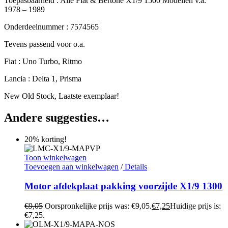
Toepasbaarheid : Alle Fiat & Bertone X1/9 1500 Modellen v.a.
1978 – 1989
Onderdeelnummer : 7574565
Tevens passend voor o.a.
Fiat : Uno Turbo, Ritmo
Lancia : Delta 1, Prisma
New Old Stock, Laatste exemplaar!
Andere suggesties…
20% korting!
Toon winkelwagen
Toevoegen aan winkelwagen
/
Details
Motor afdekplaat pakking voorzijde X1/9 1300
€
9,05
Oorspronkelijke prijs was: €9,05.
€
7,25
Huidige prijs is:
€7,25.