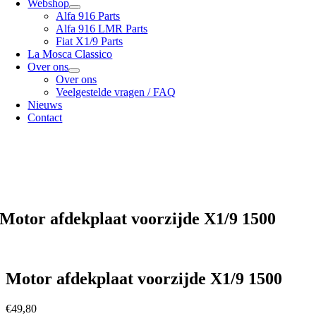
Webshop
Alfa 916 Parts
Alfa 916 LMR Parts
Fiat X1/9 Parts
La Mosca Classico
Over ons
Over ons
Veelgestelde vragen / FAQ
Nieuws
Contact
Specialist in
Alfa Romeo 916 Spider & Gtv | Fiat X1/9 parts
Bekijk onze
verzendopties
onze
Algemene voorwaarden
Motor afdekplaat voorzijde X1/9 1500
Motor afdekplaat voorzijde X1/9 1500
€
49,80