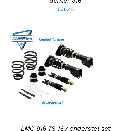
achter 916
€
28,45
TOEVOEGEN AAN WINKELWAGEN
/
DETAILS
LMC 916 TS 16V onderstel set