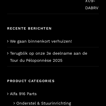
prijs
prijs
was:
is:
€9,85.
€7,90.
RECENTE BERICHTEN
We gaan binnenkort verhuizen!
Terugblik op onze 3e deelname aan de
Tour du Péloponnèse 2025
PRODUCT CATEGORIES
Alfa 916 Parts
Onderstel & Stuurinrichting