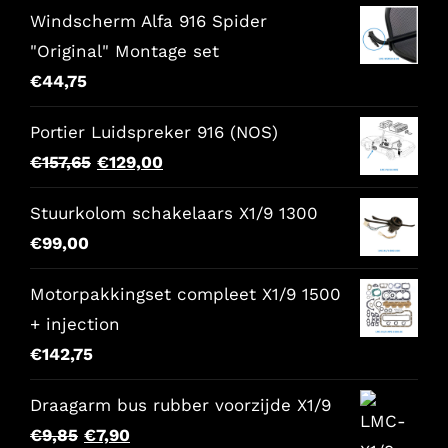
Windscherm Alfa 916 Spider
"Original" Montage set
€
44,75
Portier Luidspreker 916 (NOS)
Oorspronkelijke
Huidige
€
157,65
€
129,00
prijs
prijs
Stuurkolom schakelaars X1/9 1300
was:
is:
€
99,00
€157,65.
€129,00.
Motorpakkingset compleet X1/9 1500
+ injection
€
142,75
Draagarm bus rubber voorzijde X1/9
Oorspronkelijke
Huidige
€
9,85
€
7,90