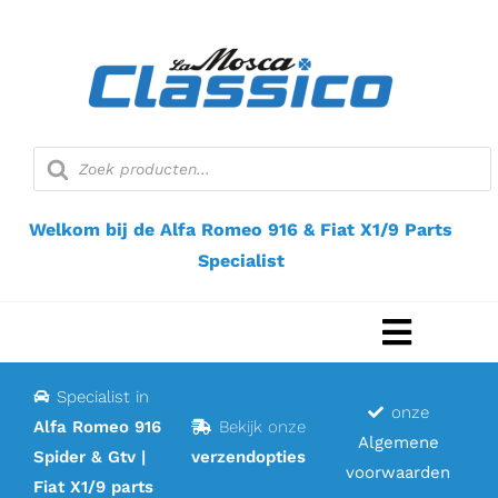
Ga
naar
inhoud
Producten
zoeken
Welkom bij de Alfa Romeo 916 & Fiat X1/9 Parts
Specialist
Navigat
Toggel
Specialist in
Home
onze
Alfa Romeo 916
Bekijk onze
Algemene
Spider & Gtv |
verzendopties
Webshop
voorwaarden
Fiat X1/9 parts