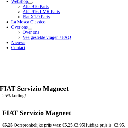
Webshop
Alfa 916 Parts
Alfa 916 LMR Parts
Fiat X1/9 Parts
La Mosca Classico
Over ons
Over ons
Veelgestelde vragen / FAQ
Nieuws
Contact
Specialist in
Alfa Romeo 916 Spider & Gtv | Fiat X1/9 parts
Bekijk onze
verzendopties
onze
Algemene voorwaarden
FIAT Servizio Magneet
25% korting!
FIAT Servizio Magneet
€
5,25
Oorspronkelijke prijs was: €5,25.
€
3,95
Huidige prijs is: €3,95.