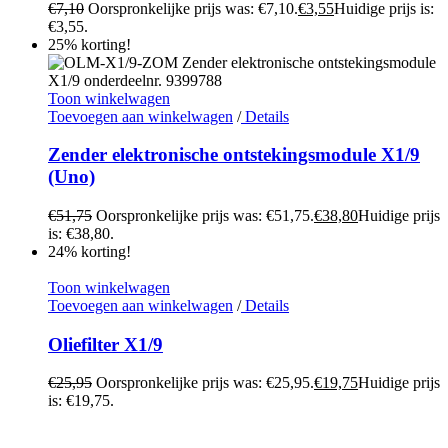
€
7,10
Oorspronkelijke prijs was: €7,10.
€
3,55
Huidige prijs is:
€3,55.
25% korting!
Toon winkelwagen
Toevoegen aan winkelwagen
/
Details
Zender elektronische ontstekingsmodule X1/9
(Uno)
€
51,75
Oorspronkelijke prijs was: €51,75.
€
38,80
Huidige prijs
is: €38,80.
24% korting!
Toon winkelwagen
Toevoegen aan winkelwagen
/
Details
Oliefilter X1/9
€
25,95
Oorspronkelijke prijs was: €25,95.
€
19,75
Huidige prijs
is: €19,75.