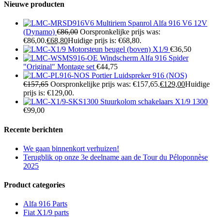
Nieuwe producten
Multiriem Spanrol Alfa 916 V6 12V
(Dynamo)
€
86,00
Oorspronkelijke prijs was:
€86,00.
€
68,80
Huidige prijs is: €68,80.
Motorsteun beugel (boven) X1/9
€
36,50
Windscherm Alfa 916 Spider
"Original" Montage set
€
44,75
Portier Luidspreker 916 (NOS)
€
157,65
Oorspronkelijke prijs was: €157,65.
€
129,00
Huidige
prijs is: €129,00.
Stuurkolom schakelaars X1/9 1300
€
99,00
Recente berichten
We gaan binnenkort verhuizen!
Terugblik op onze 3e deelname aan de Tour du Péloponnèse
2025
Product categories
Alfa 916 Parts
Fiat X1/9 parts