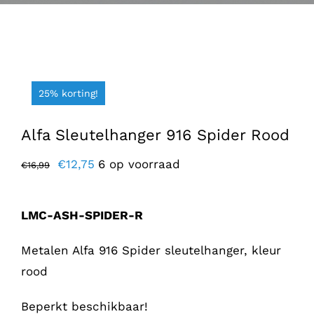
25% korting!
Alfa Sleutelhanger 916 Spider Rood
Oorspronkelijke
Huidige
€
12,75
6 op voorraad
€
16,99
prijs
prijs
was:
is:
LMC-ASH-SPIDER-R
€16,99.
€12,75.
Metalen Alfa 916 Spider sleutelhanger, kleur
rood
Beperkt beschikbaar!