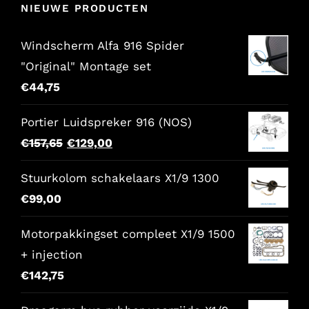
NIEUWE PRODUCTEN
Windscherm Alfa 916 Spider
"Original" Montage set
€
44,75
Portier Luidspreker 916 (NOS)
Oorspronkelijke
Huidige
€
157,65
€
129,00
prijs
prijs
Stuurkolom schakelaars X1/9 1300
was:
is:
€
99,00
€157,65.
€129,00.
Motorpakkingset compleet X1/9 1500
+ injection
€
142,75