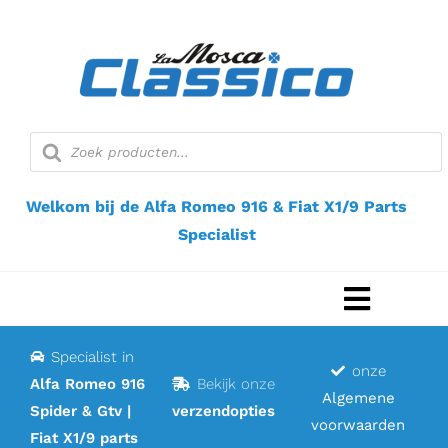
Ga
naar
inhoud
Producten
zoeken
Welkom bij de Alfa Romeo 916 & Fiat X1/9 Parts
Specialist
Navigat
Toggel
Specialist in
Home
onze
Alfa Romeo 916
Bekijk onze
Algemene
Spider & Gtv |
verzendopties
Webshop
voorwaarden
Fiat X1/9 parts