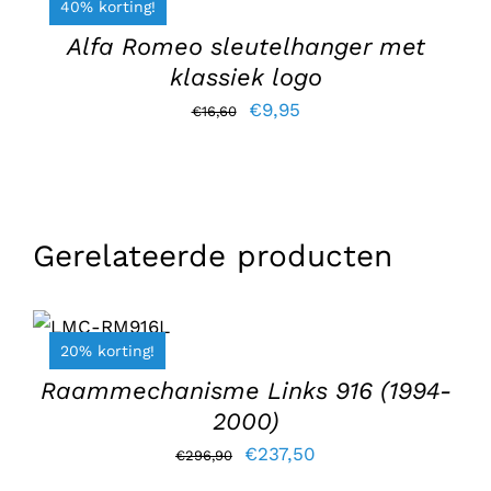
40% korting!
/
DETAILS
Alfa Romeo sleutelhanger met
klassiek logo
Oorspronkelijke
Huidige
€
9,95
€
16,60
prijs
prijs
was:
is:
€16,60.
€9,95.
Gerelateerde producten
TOEVOEGEN
AAN
WINKELWAGEN
20% korting!
/
DETAILS
Raammechanisme Links 916 (1994-
2000)
Oorspronkelijke
Huidige
€
237,50
€
296,90
prijs
prijs