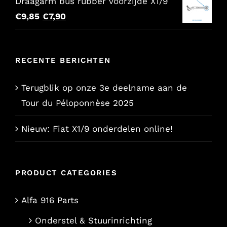
Draagarm bus rubber voorzijde X1/9
Oorspronkelijke
Huidige
€
9,85
€
7,90
prijs
prijs
was:
is:
RECENTE BERICHTEN
€9,85.
€7,90.
Terugblik op onze 3e deelname aan de
Tour du Péloponnèse 2025
Nieuw: Fiat X1/9 onderdelen online!
PRODUCT CATEGORIES
Alfa 916 Parts
Onderstel & Stuurinrichting