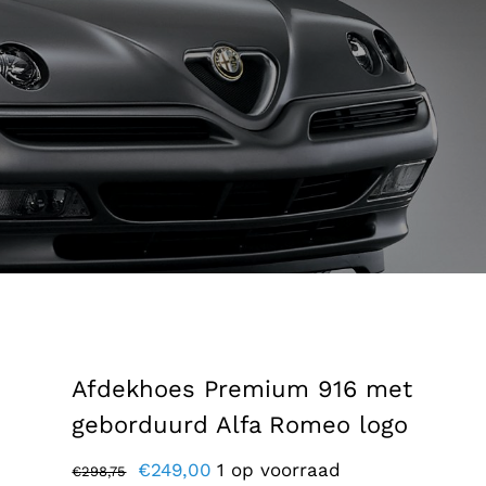
Afdekhoes Premium 916 met
geborduurd Alfa Romeo logo
Oorspronkelijke
Huidige
€
249,00
1 op voorraad
€
298,75