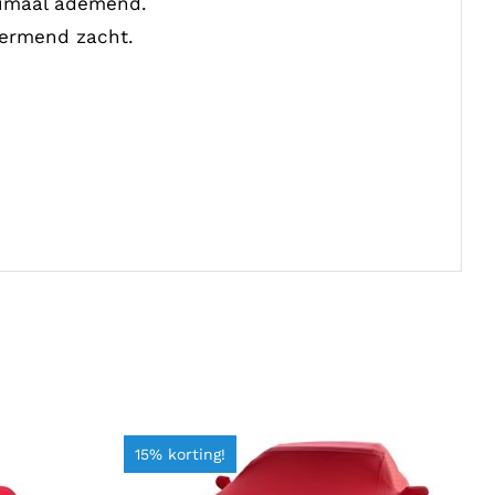
aximaal ademend.
hermend zacht.
15% korting!