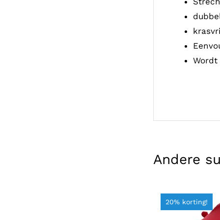
Strech
dubbel
krasvr
Eenvou
Wordt 
Andere s
20% korting!