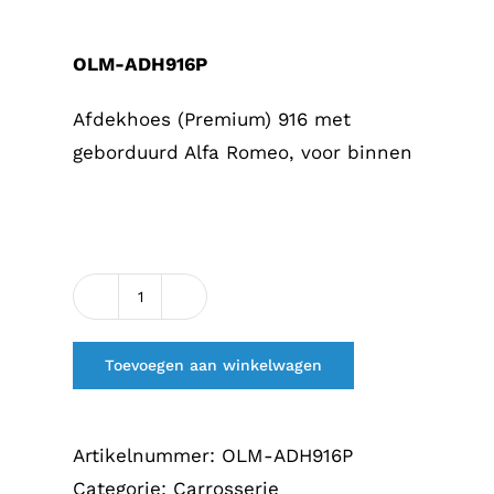
prijs
prijs
was:
is:
OLM-ADH916P
€298,75.
€249,00.
Afdekhoes (Premium) 916 met
geborduurd Alfa Romeo, voor binnen
Afdekhoes
Premium
Toevoegen aan winkelwagen
916
met
geborduurd
Artikelnummer:
OLM-ADH916P
Alfa
Categorie:
Carrosserie