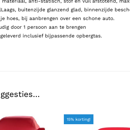
 materiaal, anti-statisch, stof en vuil afstotend, m
Laags, buitenzijde glanzend glad, binnenzijde besc
ije hoes, bij aanbrengen over een schone auto.
dig door 1 persoon aan te brengen
geleverd inclusief bijpassende opbergtas.
uggesties…
15% korting!