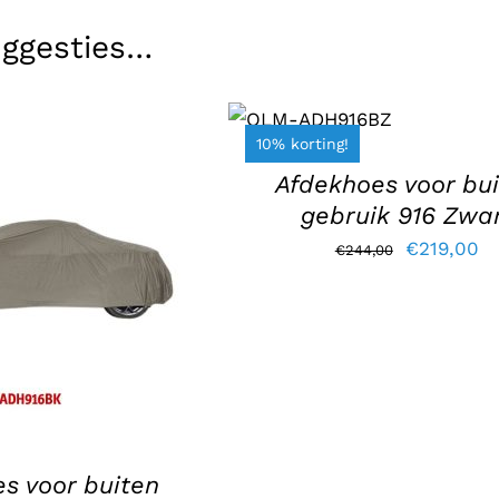
uggesties…
TOEVOEGEN
AAN
WINKELWAGEN
10% korting!
/
DETAILS
Afdekhoes voor bu
gebruik 916 Zwa
Oorspronk
Hu
€
219,00
€
244,00
AAN WINKELWAGEN
prijs
pr
DETAILS
was:
is:
€244,00.
€2
s voor buiten