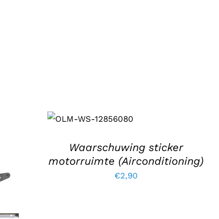
TOEVOEGEN AAN
WINKELWAGEN
/
DETAILS
Waarschuwing sticker
motorruimte (Airconditioning)
€
2,90
GEN