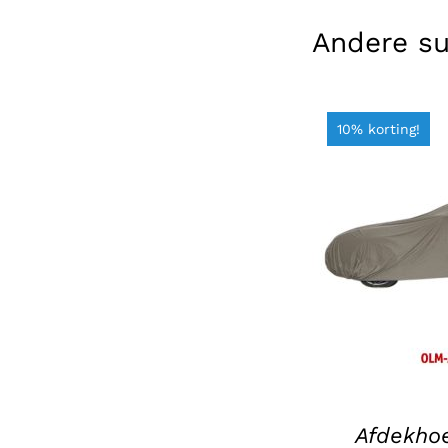
Andere s
10% korting!
TOEVOEGEN 
/
Afdekhoe