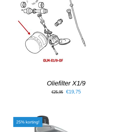
TOEVOEGEN AAN WINKELWAGEN
/
DETAILS
Oliefilter X1/9
Oorspronkelijke
Huidige
€
19,75
€
25,95
prijs
prijs
was:
is:
€25,95.
€19,75.
25% korting!