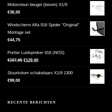
Motorsteun beugel (boven) X1/9
was:
is:
€
36,50
€86,00.
€68,80.
Windscherm Alfa 916 Spider "Original"
Montage set
€
44,75
Portier Luidspreker 916 (NOS)
Oorspronkelijke
Huidige
€
157,65
€
129,00
prijs
prijs
Stuurkolom schakelaars X1/9 1300
was:
is:
€
99,00
€157,65.
€129,00.
RECENTE BERICHTEN