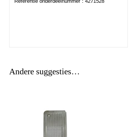
Referentie onderdeelnummer : 4271528
Andere suggesties…
TOEVOEGEN AAN WINKELWAGEN
/
DETAILS