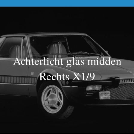
La Mosca Classico
Over ons
Nieuws
Achterlicht glas midden
Rechts X1/9
Contact