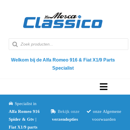
Ga
naar
inhoud
Producten
zoeken
Welkom bij de Alfa Romeo 916 & Fiat X1/9 Parts
Specialist
Navigat
Toggele
Specialist in
Home
Alfa Romeo 916
Bekijk onze
onze
Algemene
Spider & Gtv |
verzendopties
voorwaarden
Webshop
Fiat X1/9 parts