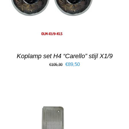
DETAILS
Koplamp set H4 “Carello” stijl X1/9
Oorspronkelijke
Huidige
€
89,50
€
105,30
prijs
prijs
was:
is:
€105,30.
€89,50.
TOEVOEGEN AAN WINKELWAGEN
/