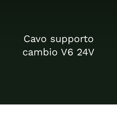
Chi siamo
Notizie
Cavo supporto
cambio V6 24V
Contatto