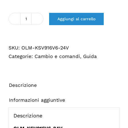
Aggiungi al carrello
Quantità
Kabelsteun
versnellingsbak
SKU:
OLM-KSV916V6-24V
V6
Categorie:
Cambio e comandi
,
Guida
24V
Descrizione
Informazioni aggiuntive
Descrizione