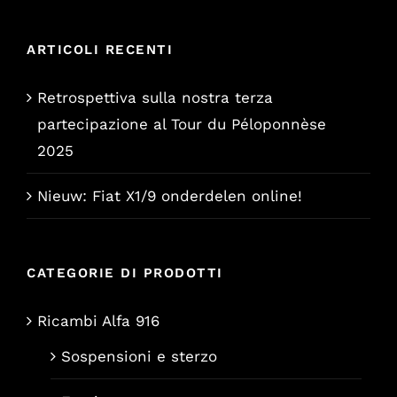
era:
è:
€9,85.
€7,90.
ARTICOLI RECENTI
Retrospettiva sulla nostra terza
partecipazione al Tour du Péloponnèse
2025
Nieuw: Fiat X1/9 onderdelen online!
CATEGORIE DI PRODOTTI
Ricambi Alfa 916
Sospensioni e sterzo