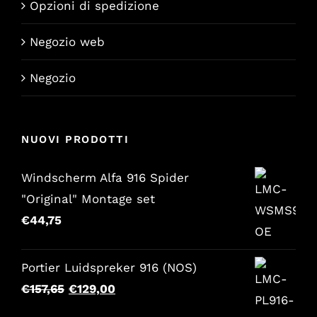
Opzioni di spedizione
Negozio web
Negozio
NUOVI PRODOTTI
Windscherm Alfa 916 Spider
"Original" Montage set
€
44,75
Portier Luidspreker 916 (NOS)
Il
Il
€
157,65
€
129,00
prezzo
prezzo