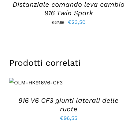
Distanziale comando leva cambio
916 Twin Spark
Il
Il
€
23,50
€
27,65
prezzo
prezzo
originale
attuale
era:
è:
€27,65.
€23,50.
Prodotti correlati
AGGIUNGI AL
CARRELLO
/
DETTAGLI
916 V6 CF3 giunti laterali delle
ruote
€
96,55