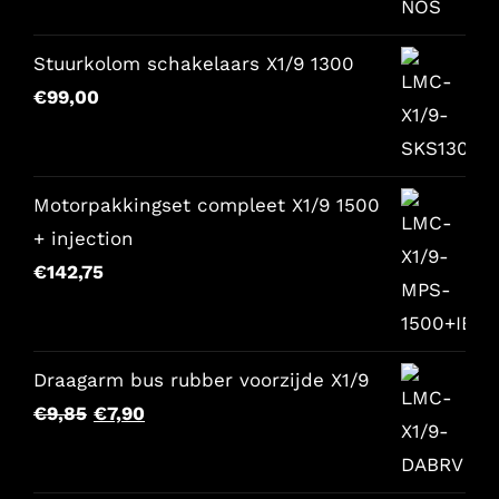
originale
attuale
era:
è:
Stuurkolom schakelaars X1/9 1300
€157,65.
€129,00.
€
99,00
Motorpakkingset compleet X1/9 1500
+ injection
€
142,75
Draagarm bus rubber voorzijde X1/9
Il
Il
€
9,85
€
7,90
prezzo
prezzo
originale
attuale