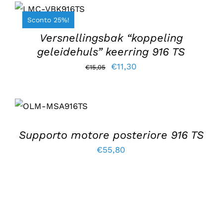
AGGIUNGI AL
CARRELLO
/
Sconto 25%!
DETTAGLI
Versnellingsbak “koppeling
geleidehuls” keerring 916 TS
Il
Il
€
11,30
€
15,05
prezzo
prezzo
originale
attuale
AGGIUNGI AL
CARRELLO
/
era:
è:
DETTAGLI
€15,05.
€11,30.
Supporto motore posteriore 916 TS
€
55,80