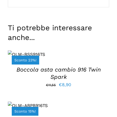
Ti potrebbe interessare
anche...
AGGIUNGI AL
CARRELLO
/
Sconto 23%!
DETTAGLI
Boccola asta cambio 916 Twin
Spark
Il
Il
€
8,90
€
11,55
prezzo
prezzo
originale
attuale
AGGIUNGI AL
CARRELLO
/
era:
è:
Sconto 15%!
DETTAGLI
€11,55.
€8,90.