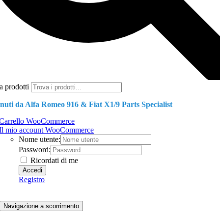
a prodotti
nuti da Alfa Romeo 916 & Fiat X1/9 Parts Specialist
Carrello WooCommerce
Il mio account WooCommerce
Nome utente:
Password:
Ricordati di me
Registro
Navigazione a scorrimento