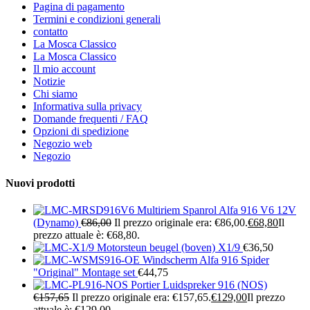
Pagina di pagamento
Termini e condizioni generali
contatto
La Mosca Classico
La Mosca Classico
Il mio account
Notizie
Chi siamo
Informativa sulla privacy
Domande frequenti / FAQ
Opzioni di spedizione
Negozio web
Negozio
Nuovi prodotti
Multiriem Spanrol Alfa 916 V6 12V
(Dynamo)
€
86,00
Il prezzo originale era: €86,00.
€
68,80
Il
prezzo attuale è: €68,80.
Motorsteun beugel (boven) X1/9
€
36,50
Windscherm Alfa 916 Spider
"Original" Montage set
€
44,75
Portier Luidspreker 916 (NOS)
€
157,65
Il prezzo originale era: €157,65.
€
129,00
Il prezzo
attuale è: €129,00.