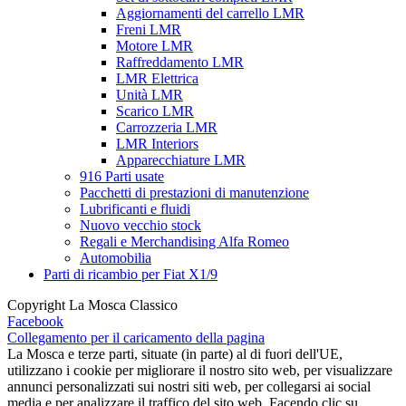
Aggiornamenti del carrello LMR
Freni LMR
Motore LMR
Raffreddamento LMR
LMR Elettrica
Unità LMR
Scarico LMR
Carrozzeria LMR
LMR Interiors
Apparecchiature LMR
916 Parti usate
Pacchetti di prestazioni di manutenzione
Lubrificanti e fluidi
Nuovo vecchio stock
Regali e Merchandising Alfa Romeo
Automobilia
Parti di ricambio per Fiat X1/9
Copyright La Mosca Classico
Facebook
Collegamento per il caricamento della pagina
La Mosca e terze parti, situate (in parte) al di fuori dell'UE,
utilizzano i cookie per migliorare il nostro sito web, per visualizzare
annunci personalizzati sui nostri siti web, per collegarsi ai social
media e per analizzare il traffico del sito web. Facendo clic su