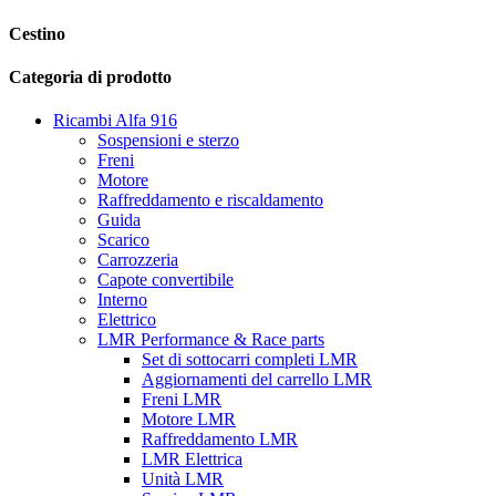
Cestino
Categoria di prodotto
Ricambi Alfa 916
Sospensioni e sterzo
Freni
Motore
Raffreddamento e riscaldamento
Guida
Scarico
Carrozzeria
Capote convertibile
Interno
Elettrico
LMR Performance & Race parts
Set di sottocarri completi LMR
Aggiornamenti del carrello LMR
Freni LMR
Motore LMR
Raffreddamento LMR
LMR Elettrica
Unità LMR