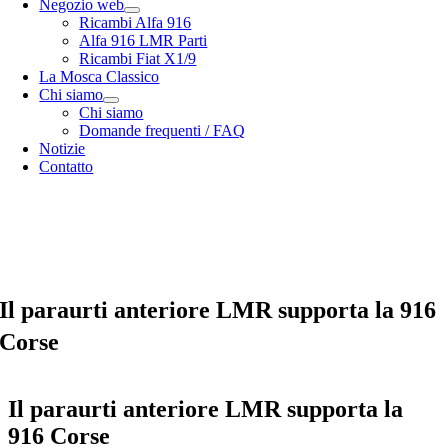
Negozio web
Ricambi Alfa 916
Alfa 916 LMR Parti
Ricambi Fiat X1/9
La Mosca Classico
Chi siamo
Chi siamo
Domande frequenti / FAQ
Notizie
Contatto
Specialista in
Alfa Romeo 916 Spider & Gtv | Fiat X1/9 parts
nostro
opzioni di spedizione
nostro
Termini e condizioni generali
Il paraurti anteriore LMR supporta la 916
Corse
Il paraurti anteriore LMR supporta la
916 Corse