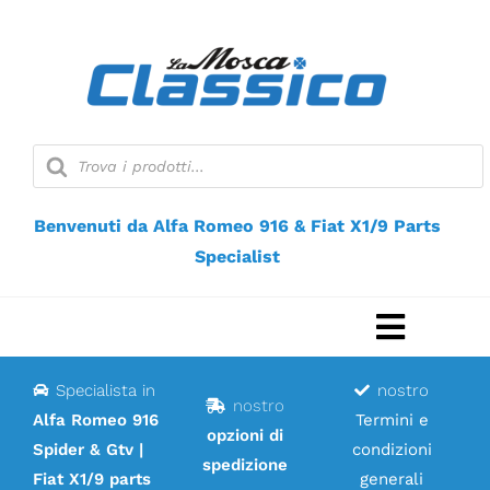
Vai
al
contenuto
Ricerca
prodotti
Benvenuti da Alfa Romeo 916 & Fiat X1/9 Parts
Specialist
Naviga
a
Specialista in
nostro
Casa
nostro
scorri
Alfa Romeo 916
Termini e
opzioni di
Spider & Gtv |
condizioni
Negozio web
spedizione
Fiat X1/9 parts
generali