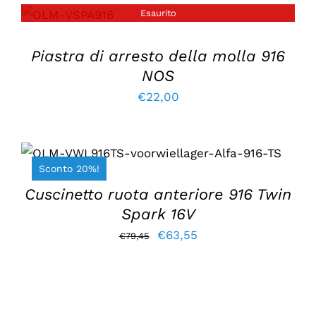
Esaurito
DETTAGLI
era:
è:
€140,70.
€98,50.
Piastra di arresto della molla 916
NOS
€
22,00
AGGIUNGI AL CARRELLO
/
DETTAGLI
Sconto 20%!
Cuscinetto ruota anteriore 916 Twin
Spark 16V
Il
Il
€
63,55
€
79,45
prezzo
prezzo
originale
attuale
era:
è: