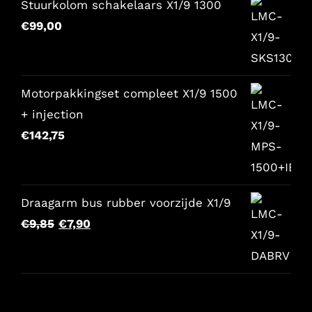
Stuurkolom schakelaars X1/9 1300
€157,65.
€129,00.
€
99,00
Motorpakkingset compleet X1/9 1500
+ injection
€
142,75
Draagarm bus rubber voorzijde X1/9
Il
Il
€
9,85
€
7,90
prezzo
prezzo
originale
attuale
era:
è:
€9,85.
€7,90.