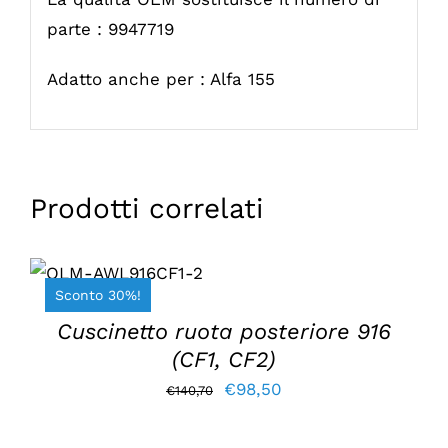
parte : 9947719
Adatto anche per : Alfa 155
Prodotti correlati
AGGIUNGI AL
CARRELLO
/
Sconto 30%!
DETTAGLI
Cuscinetto ruota posteriore 916
(CF1, CF2)
Il
Il
€
98,50
€
140,70
prezzo
prezzo
originale
attuale