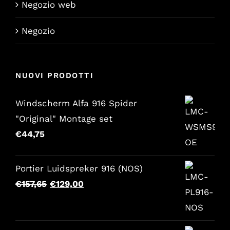
Negozio web
Negozio
NUOVI PRODOTTI
Windscherm Alfa 916 Spider
"Original" Montage set
€
44,75
Portier Luidspreker 916 (NOS)
Il
Il
€
157,65
€
129,00
prezzo
prezzo
originale
attuale
era:
è: