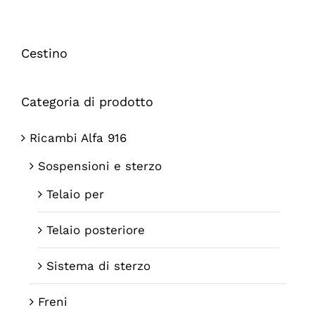
€79,45.
€63,55.
Cestino
Categoria di prodotto
Ricambi Alfa 916
Sospensioni e sterzo
Telaio per
Telaio posteriore
Sistema di sterzo
Freni