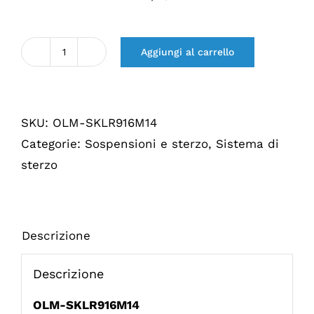
Aggiungi al carrello
Quantità
Stuurkogel
(recht)
SKU:
OLM-SKLR916M14
L/R
Categorie:
Sospensioni e sterzo
,
Sistema di
916
sterzo
M14
Descrizione
Descrizione
OLM-SKLR916M14