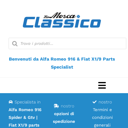
Vai
al
contenuto
Ricerca
prodotti
Benvenuti da Alfa Romeo 916 & Fiat X1/9 Parts
Specialist
Naviga
a
Specialista in
nostro
Casa
nostro
scorri
Alfa Romeo 916
Termini e
opzioni di
Spider & Gtv |
condizioni
Negozio web
spedizione
Fiat X1/9 parts
generali