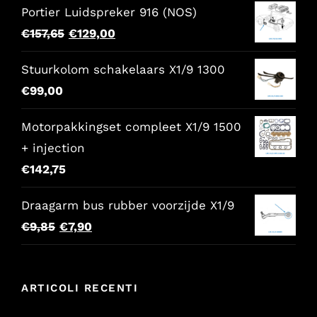
Portier Luidspreker 916 (NOS)
Il
Il
€
157,65
€
129,00
prezzo
prezzo
Stuurkolom schakelaars X1/9 1300
originale
attuale
€
99,00
era:
è:
€157,65.
€129,00.
Motorpakkingset compleet X1/9 1500
+ injection
€
142,75
Draagarm bus rubber voorzijde X1/9
Il
Il
€
9,85
€
7,90
prezzo
prezzo
originale
attuale
ARTICOLI RECENTI
era:
è:
€9,85.
€7,90.