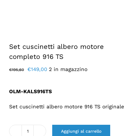
Set cuscinetti albero motore
completo 916 TS
Il
Il
€
149,00
2 in magazzino
€
195,60
prezzo
prezzo
originale
attuale
OLM-KALS916TS
era:
è:
€195,60.
€149,00.
Set cuscinetti albero motore 916 TS originale
Aggiungi al carrello
Quantità