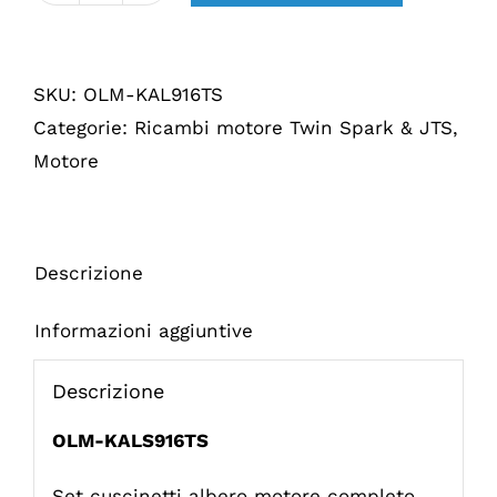
Krukas
lagerset
SKU:
OLM-KAL916TS
compleet
Categorie:
Ricambi motore Twin Spark & JTS
,
916
Motore
TS
Descrizione
Informazioni aggiuntive
Descrizione
OLM-KALS916TS
Set cuscinetti albero motore completo