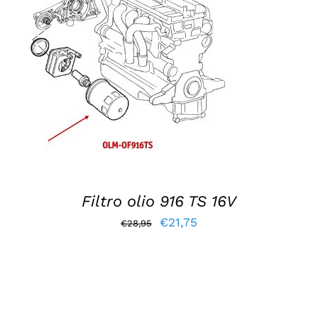
AGGIUNGI AL CARRELLO
/
DETTAGLI
Filtro olio 916 TS 16V
Il
Il
€
21,75
€
28,95
prezzo
prezzo
originale
attuale
era:
è:
€28,95.
€21,75.