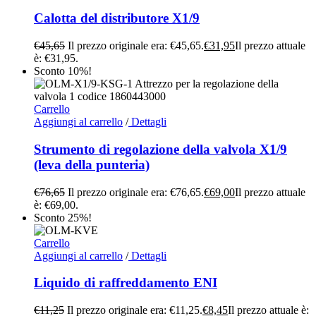
Calotta del distributore X1/9
€
45,65
Il prezzo originale era: €45,65.
€
31,95
Il prezzo attuale
è: €31,95.
Sconto 10%!
Carrello
Aggiungi al carrello
/
Dettagli
Strumento di regolazione della valvola X1/9
(leva della punteria)
€
76,65
Il prezzo originale era: €76,65.
€
69,00
Il prezzo attuale
è: €69,00.
Sconto 25%!
Carrello
Aggiungi al carrello
/
Dettagli
Liquido di raffreddamento ENI
€
11,25
Il prezzo originale era: €11,25.
€
8,45
Il prezzo attuale è: