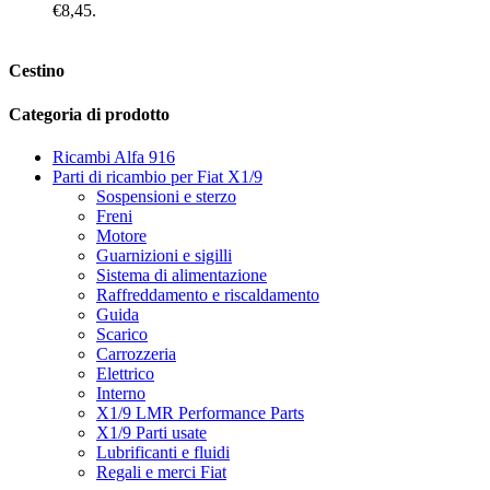
€8,45.
Cestino
Categoria di prodotto
Ricambi Alfa 916
Parti di ricambio per Fiat X1/9
Sospensioni e sterzo
Freni
Motore
Guarnizioni e sigilli
Sistema di alimentazione
Raffreddamento e riscaldamento
Guida
Scarico
Carrozzeria
Elettrico
Interno
X1/9 LMR Performance Parts
X1/9 Parti usate
Lubrificanti e fluidi
Regali e merci Fiat