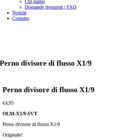
Chi siamo
Domande frequenti / FAQ
Notizie
Contatto
Specialista in
Alfa Romeo 916 Spider & Gtv | Fiat X1/9 parts
nostro
opzioni di spedizione
nostro
Termini e condizioni generali
Perno divisore di flusso X1/9
Perno divisore di flusso X1/9
€
4,95
OLM-X1/9-SVT
Perno divisore di flusso X1/9
Originale!