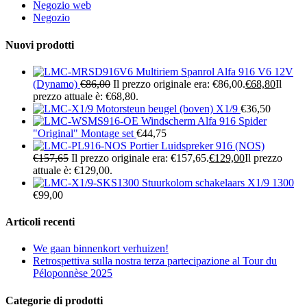
Negozio web
Negozio
Nuovi prodotti
Multiriem Spanrol Alfa 916 V6 12V
(Dynamo)
€
86,00
Il prezzo originale era: €86,00.
€
68,80
Il
prezzo attuale è: €68,80.
Motorsteun beugel (boven) X1/9
€
36,50
Windscherm Alfa 916 Spider
"Original" Montage set
€
44,75
Portier Luidspreker 916 (NOS)
€
157,65
Il prezzo originale era: €157,65.
€
129,00
Il prezzo
attuale è: €129,00.
Stuurkolom schakelaars X1/9 1300
€
99,00
Articoli recenti
We gaan binnenkort verhuizen!
Retrospettiva sulla nostra terza partecipazione al Tour du
Péloponnèse 2025
Categorie di prodotti