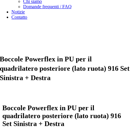
Chi siamo
Domande frequenti / FAQ
Notizie
Contatto
Specialista in
Alfa Romeo 916 Spider & Gtv | Fiat X1/9 parts
nostro
opzioni di spedizione
nostro
Termini e condizioni generali
Boccole Powerflex in PU per il
quadrilatero posteriore (lato ruota) 916 Set
Sinistra + Destra
Boccole Powerflex in PU per il
quadrilatero posteriore (lato ruota) 916
Set Sinistra + Destra