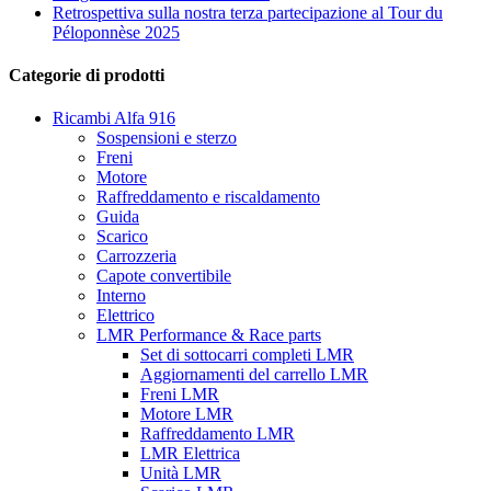
Retrospettiva sulla nostra terza partecipazione al Tour du
Péloponnèse 2025
Categorie di prodotti
Ricambi Alfa 916
Sospensioni e sterzo
Freni
Motore
Raffreddamento e riscaldamento
Guida
Scarico
Carrozzeria
Capote convertibile
Interno
Elettrico
LMR Performance & Race parts
Set di sottocarri completi LMR
Aggiornamenti del carrello LMR
Freni LMR
Motore LMR
Raffreddamento LMR
LMR Elettrica
Unità LMR