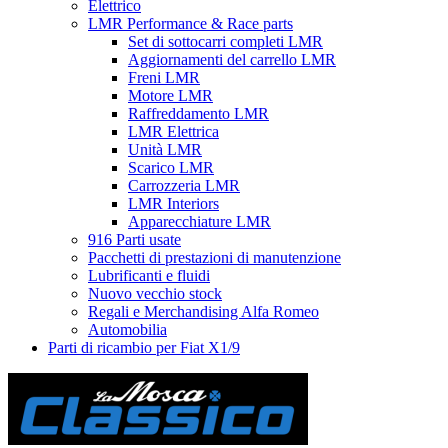
Elettrico
LMR Performance & Race parts
Set di sottocarri completi LMR
Aggiornamenti del carrello LMR
Freni LMR
Motore LMR
Raffreddamento LMR
LMR Elettrica
Unità LMR
Scarico LMR
Carrozzeria LMR
LMR Interiors
Apparecchiature LMR
916 Parti usate
Pacchetti di prestazioni di manutenzione
Lubrificanti e fluidi
Nuovo vecchio stock
Regali e Merchandising Alfa Romeo
Automobilia
Parti di ricambio per Fiat X1/9