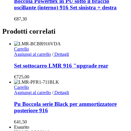
Boccola Powerflex in PU sotto il braccio
oscillante (interno) 916 Set sinistra + destra
€
87,30
Prodotti correlati
Carrello
Aggiungi al carrello
/
Dettagli
Set sottocarro LMR 916 "upgrade rear
€
725,00
Carrello
Aggiungi al carrello
/
Dettagli
Pu Boccola serie Black per ammortizzatore
posteriore 916
€
41,50
Esaurito