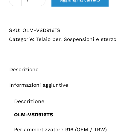
Quantità
Voor
schokdemper
SKU:
OLM-VSD916TS
916
Categorie:
Telaio per
,
Sospensioni e sterzo
TS
Descrizione
Informazioni aggiuntive
Descrizione
OLM-VSD916TS
Per ammortizzatore 916 (OEM / TRW)