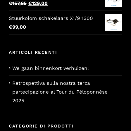
Il
Il
€
157,65
€
129,00
prezzo
prezzo
Stuurkolom schakelaars X1/9 1300
originale
attuale
€
99,00
era:
è:
€157,65.
€129,00.
ARTICOLI RECENTI
We gaan binnenkort verhuizen!
Retrospettiva sulla nostra terza
partecipazione al Tour du Péloponnèse
2025
CATEGORIE DI PRODOTTI