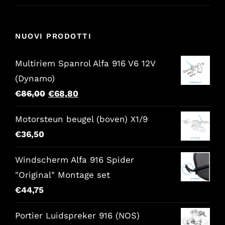
NUOVI PRODOTTI
Multiriem Spanrol Alfa 916 V6 12V
(Dynamo)
Il
Il
€
86,00
€
68,80
prezzo
prezzo
Motorsteun beugel (boven) X1/9
originale
attuale
€
36,50
era:
è:
€86,00.
€68,80.
Windscherm Alfa 916 Spider
"Original" Montage set
€
44,75
Portier Luidspreker 916 (NOS)