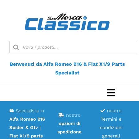
Vai
al
contenuto
Ricerca
prodotti
Benvenuti da Alfa Romeo 916 & Fiat X1/9 Parts
Specialist
Naviga
a
Specialista in
nostro
Casa
nostro
scorri
Alfa Romeo 916
Termini e
opzioni di
Spider & Gtv |
condizioni
Negozio web
spedizione
Fiat X1/9 parts
generali