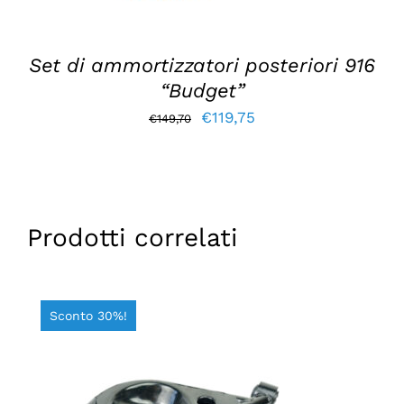
Set di ammortizzatori posteriori 916
“Budget”
Il
Il
€
119,75
€
149,70
prezzo
prezzo
originale
attuale
era:
è:
€149,70.
€119,75.
Prodotti correlati
Sconto 30%!