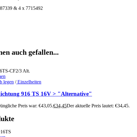
187339 & 4 x 7715492
en auch gefallen...
hen
b legen
/
Einzelheiten
dichtung 916 TS 16V > "Alternative"
üngliche Preis war: €43,05.
€
34,45
Der aktuelle Preis lautet: €34,45.
dukte