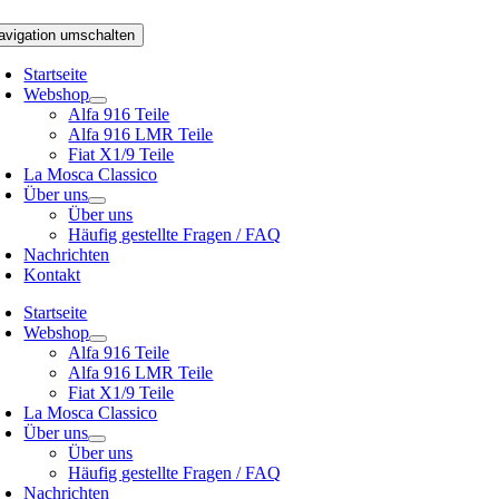
avigation umschalten
Startseite
Webshop
Alfa 916 Teile
Alfa 916 LMR Teile
Fiat X1/9 Teile
La Mosca Classico
Über uns
Über uns
Häufig gestellte Fragen / FAQ
Nachrichten
Kontakt
Startseite
Webshop
Alfa 916 Teile
Alfa 916 LMR Teile
Fiat X1/9 Teile
La Mosca Classico
Über uns
Über uns
Häufig gestellte Fragen / FAQ
Nachrichten