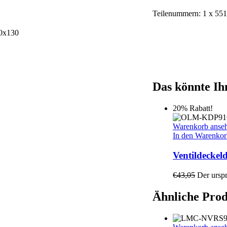
Teilenummern: 1 x 55
Das könnte Ihn
20% Rabatt!
Warenkorb anse
In den Warenkor
Ventildeckel
€
43,05
Der urspr
Ähnliche Pro