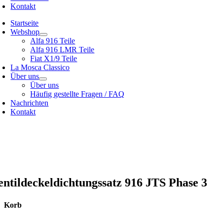
Kontakt
Startseite
Webshop
Alfa 916 Teile
Alfa 916 LMR Teile
Fiat X1/9 Teile
La Mosca Classico
Über uns
Über uns
Häufig gestellte Fragen / FAQ
Nachrichten
Kontakt
zialist für
Alfa Romeo 916 Spider & Gtv | Fiat X1/9 Teile
ehe unser
Versandmöglichkeiten
ser
Allgemeine Bedingungen und Konditionen
entildeckeldichtungssatz 916 JTS Phase 3
Korb