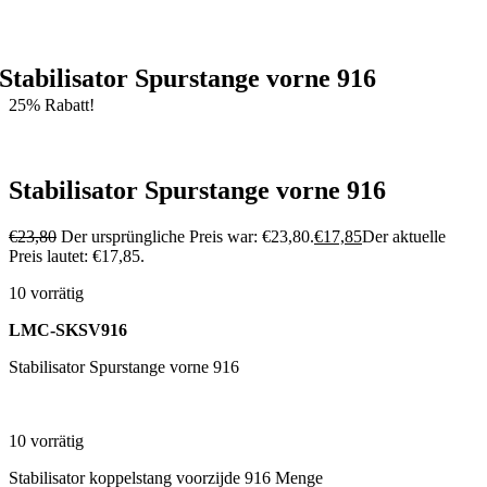
unser
Allgemeine Bedingungen und Konditionen
Stabilisator Spurstange vorne 916
25% Rabatt!
Stabilisator Spurstange vorne 916
€
23,80
Der ursprüngliche Preis war: €23,80.
€
17,85
Der aktuelle
Preis lautet: €17,85.
10 vorrätig
LMC-SKSV916
Stabilisator Spurstange vorne 916
10 vorrätig
Stabilisator koppelstang voorzijde 916 Menge