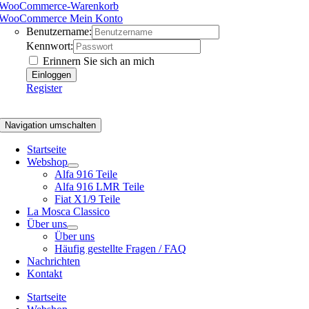
WooCommerce-Warenkorb
WooCommerce Mein Konto
Benutzername:
Kennwort:
Erinnern Sie sich an mich
Register
Navigation umschalten
Startseite
Webshop
Alfa 916 Teile
Alfa 916 LMR Teile
Fiat X1/9 Teile
La Mosca Classico
Über uns
Über uns
Häufig gestellte Fragen / FAQ
Nachrichten
Kontakt
Startseite