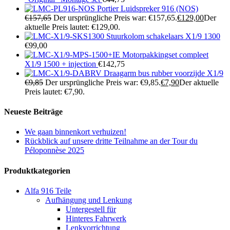
Portier Luidspreker 916 (NOS)
€
157,65
Der ursprüngliche Preis war: €157,65.
€
129,00
Der
aktuelle Preis lautet: €129,00.
Stuurkolom schakelaars X1/9 1300
€
99,00
Motorpakkingset compleet
X1/9 1500 + injection
€
142,75
Draagarm bus rubber voorzijde X1/9
€
9,85
Der ursprüngliche Preis war: €9,85.
€
7,90
Der aktuelle
Preis lautet: €7,90.
Neueste Beiträge
We gaan binnenkort verhuizen!
Rückblick auf unsere dritte Teilnahme an der Tour du
Péloponnèse 2025
Produktkategorien
Alfa 916 Teile
Aufhängung und Lenkung
Untergestell für
Hinteres Fahrwerk
Lenkvorrichtung