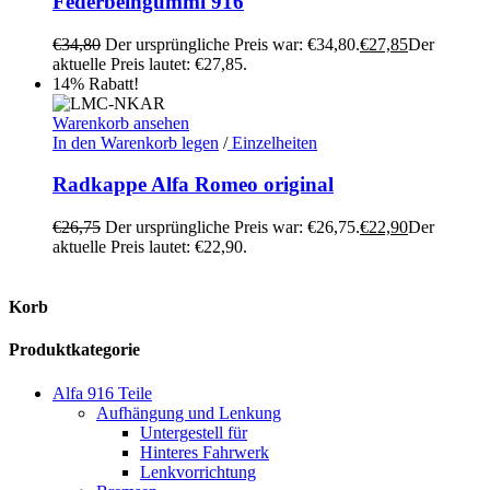
Federbeingummi 916
€
34,80
Der ursprüngliche Preis war: €34,80.
€
27,85
Der
aktuelle Preis lautet: €27,85.
14% Rabatt!
Warenkorb ansehen
In den Warenkorb legen
/
Einzelheiten
Radkappe Alfa Romeo original
€
26,75
Der ursprüngliche Preis war: €26,75.
€
22,90
Der
aktuelle Preis lautet: €22,90.
Korb
Produktkategorie
Alfa 916 Teile
Aufhängung und Lenkung
Untergestell für
Hinteres Fahrwerk
Lenkvorrichtung