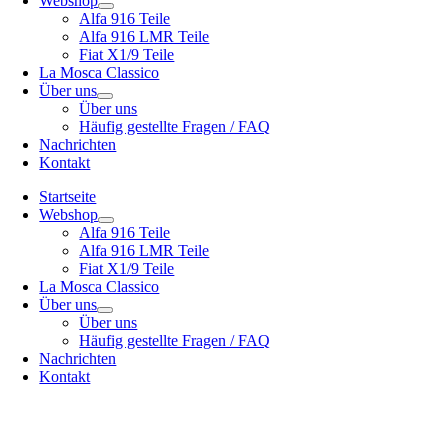
Webshop
Alfa 916 Teile
Alfa 916 LMR Teile
Fiat X1/9 Teile
La Mosca Classico
Über uns
Über uns
Häufig gestellte Fragen / FAQ
Nachrichten
Kontakt
Startseite
Webshop
Alfa 916 Teile
Alfa 916 LMR Teile
Fiat X1/9 Teile
La Mosca Classico
Über uns
Über uns
Häufig gestellte Fragen / FAQ
Nachrichten
Kontakt
Spezialist für
Alfa Romeo 916 Spider & Gtv | Fiat X1/9 Teile
Siehe unser
Versandmöglichkeiten