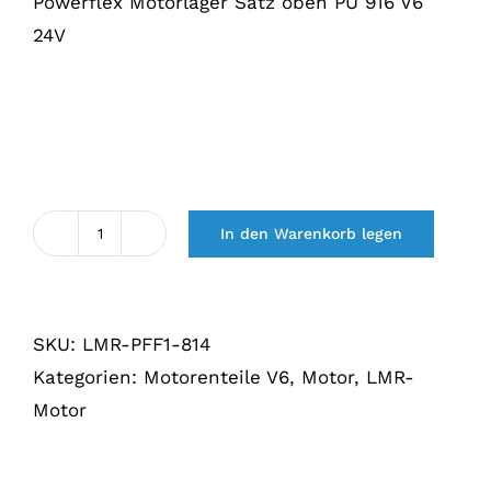
Powerflex Motorlager Satz oben PU 916 V6
24V
In den Warenkorb legen
Motorsteun
set
boven
SKU:
LMR-PFF1-814
PU
Kategorien:
Motorenteile V6
,
Motor
,
LMR-
916
Motor
V6
24V
Menge