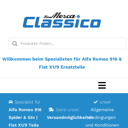
Zum
Inhalt
springen
Suche
nach
Produkten
Willkommen beim Spezialisten für Alfa Romeo 916 &
Fiat X1/9 Ersatzteile
Navigat
umscha
Spezialist für
unser
Startseite
Alfa Romeo 916
Siehe unser
Allgemeine
Spider & Gtv |
Versandmöglichkeiten
Bedingungen
Webshop
Fiat X1/9 Teile
und Konditionen