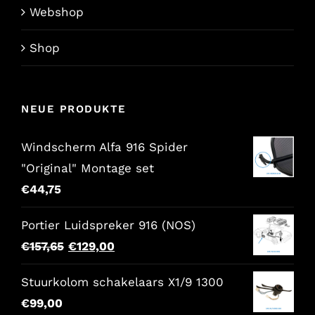
Webshop
Shop
NEUE PRODUKTE
Windscherm Alfa 916 Spider
"Original" Montage set
€
44,75
Portier Luidspreker 916 (NOS)
Der
Der
€
157,65
€
129,00
ursprüngliche
aktuelle
Stuurkolom schakelaars X1/9 1300
Preis
Preis
€
99,00
war:
lautet: