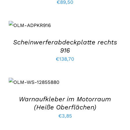
€
89,50
IN DEN
WARENKORB
LEGEN
/
EINZELHEITEN
Scheinwerferabdeckplatte rechts
916
€
138,70
IN DEN
WARENKORB
LEGEN
/
EINZELHEITEN
Warnaufkleber im Motorraum
(Heiße Oberflächen)
€
3,85