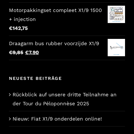
€157,65.
€129,00.
Motorpakkingset compleet X1/9 1500
+ injection
€
142,75
Draagarm bus rubber voorzijde X1/9
Der
Der
€
9,85
€
7,90
ursprüngliche
aktuelle
Preis
Preis
NEUESTE BEITRÄGE
war:
lautet:
€9,85.
€7,90.
Rückblick auf unsere dritte Teilnahme an
der Tour du Péloponnèse 2025
Nieuw: Fiat X1/9 onderdelen online!