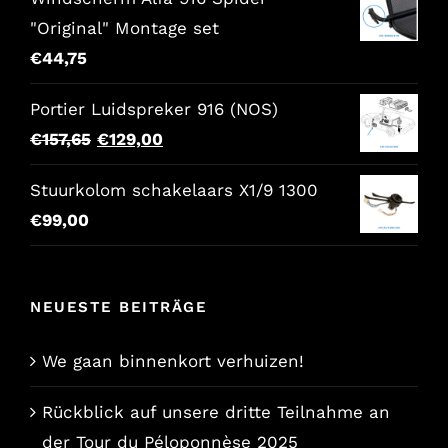
"Original" Montage set
€
44,75
Portier Luidspreker 916 (NOS)
Der
Der
€
157,65
€
129,00
ursprüngliche
aktuelle
Stuurkolom schakelaars X1/9 1300
Preis
Preis
€
99,00
war:
lautet:
€157,65.
€129,00.
NEUESTE BEITRÄGE
We gaan binnenkort verhuizen!
Rückblick auf unsere dritte Teilnahme an
der Tour du Péloponnèse 2025