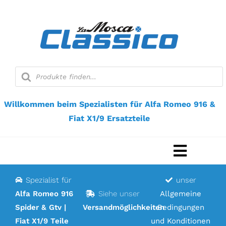
Zum
Inhalt
springen
Suche
nach
Produkten
Willkommen beim Spezialisten für Alfa Romeo 916 &
Fiat X1/9 Ersatzteile
Navigat
umscha
Spezialist für
unser
Startseite
Alfa Romeo 916
Siehe unser
Allgemeine
Spider & Gtv |
Versandmöglichkeiten
Bedingungen
Webshop
Fiat X1/9 Teile
und Konditionen