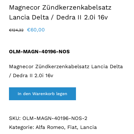
Magnecor Zündkerzenkabelsatz
Lancia Delta / Dedra II 2.0i 16v
Der
Der
€
60,00
€
124,32
ursprüngliche
aktuelle
Preis
Preis
OLM-MAGN-40196-NOS
war:
lautet:
€124,32.
€60,00.
Magnecor Zündkerzenkabelsatz Lancia Delta
/ Dedra II 2.0i 16v
In den Warenkorb legen
SKU:
OLM-MAGN-40196-NOS-2
Kategorie:
Alfa Romeo, Fiat, Lancia