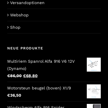
Versandoptionen
Webshop
Shop
NEUE PRODUKTE
Multiriem Spanrol Alfa 916 V6 12V
(Dynamo)
Der
Der
€
86,00
€
68,80
ursprüngliche
aktuelle
Motorsteun beugel (boven) X1/9
Preis
Preis
€
36,50
war:
lautet:
€86,00.
€68,80.
Windscherm Alfa 916 Spider