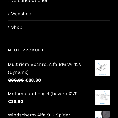
Versandoptionen
Webshop
Shop
NEUE PRODUKTE
Multiriem Spanrol Alfa 916 V6 12V
(Dynamo)
Der
Der
€
86,00
€
68,80
ursprüngliche
aktuelle
Motorsteun beugel (boven) X1/9
Preis
Preis
€
36,50
war:
lautet:
€86,00.
€68,80.
Windscherm Alfa 916 Spider