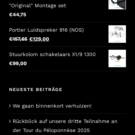
"Original" Montage set
€
44,75
Portier Luidspreker 916 (NOS)
Der
Der
€
157,65
€
129,00
ursprüngliche
aktuelle
Stuurkolom schakelaars X1/9 1300
Preis
Preis
€
99,00
war:
lautet:
€157,65.
€129,00.
NEUESTE BEITRÄGE
We gaan binnenkort verhuizen!
Rückblick auf unsere dritte Teilnahme an
der Tour du Péloponnèse 2025