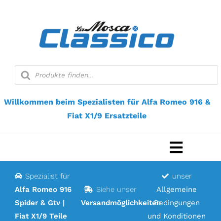
Zum
Inhalt
springen
Suche
nach
Produkten
Willkommen beim Spezialisten für Alfa Romeo 916 &
Fiat X1/9 Ersatzteile
Navigat
umscha
Spezialist für
unser
Startseite
Alfa Romeo 916
Siehe unser
Allgemeine
Spider & Gtv |
Versandmöglichkeiten
Bedingungen
Webshop
Fiat X1/9 Teile
und Konditionen