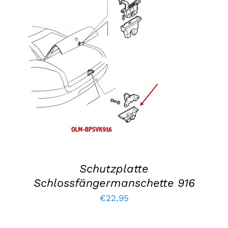
war:
lautet:
€326,00.
€259,50.
IN DEN WARENKORB LEGEN
/
EINZELHEITEN
Schutzplatte
Schlossfängermanschette 916
€
22,95