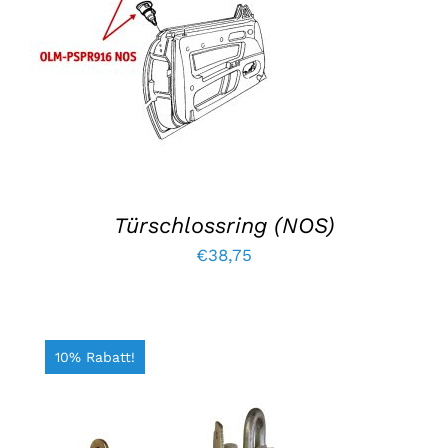
IN DEN WARENKORB LEGEN
/
EINZELHEITEN
Türschlossring (NOS)
€
38,75
10% Rabatt!