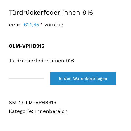
Türdrückerfeder innen 916
Der
Der
€
14,45
1 vorrätig
€
17,00
ursprüngliche
aktuelle
Preis
Preis
OLM-VPHB916
war:
lautet:
€17,00.
€14,45.
Türdrückerfeder innen 916
In den Warenkorb legen
Veertje
Portierhendel
binnen
SKU:
OLM-VPHB916
916
Kategorie:
Innenbereich
Menge