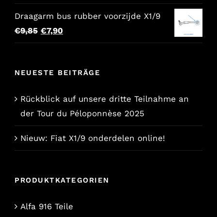
Draagarm bus rubber voorzijde X1/9
Der
Der
€
9,85
€
7,90
ursprüngliche
aktuelle
Preis
Preis
NEUESTE BEITRÄGE
war:
lautet:
€9,85.
€7,90.
Rückblick auf unsere dritte Teilnahme an
der Tour du Péloponnèse 2025
Nieuw: Fiat X1/9 onderdelen online!
PRODUKTKATEGORIEN
Alfa 916 Teile