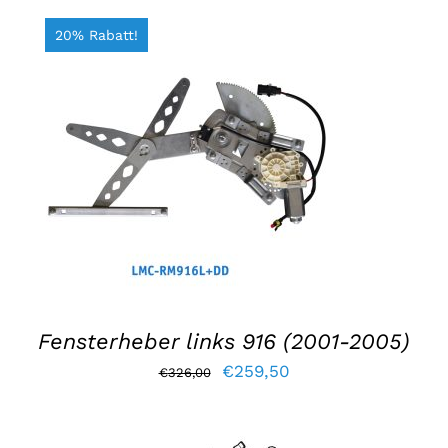
20% Rabatt!
IN DEN WARENKORB LEGEN
/
EINZELHEITEN
Fensterheber links 916 (2001-2005)
Der
Der
€
259,50
€
326,00
ursprüngliche
aktuelle
Preis
Preis