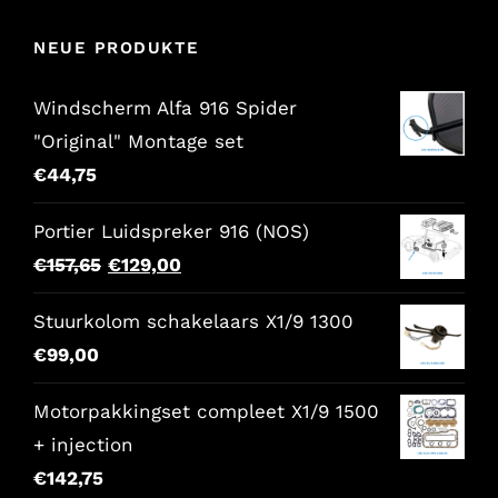
NEUE PRODUKTE
Windscherm Alfa 916 Spider
"Original" Montage set
€
44,75
Portier Luidspreker 916 (NOS)
Der
Der
€
157,65
€
129,00
ursprüngliche
aktuelle
Stuurkolom schakelaars X1/9 1300
Preis
Preis
€
99,00
war:
lautet:
€157,65.
€129,00.
Motorpakkingset compleet X1/9 1500
+ injection
€
142,75