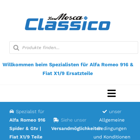
Zum
Inhalt
springen
Suche
nach
Produkten
Willkommen beim Spezialisten für Alfa Romeo 916 &
Fiat X1/9 Ersatzteile
Navigat
umscha
Spezialist für
unser
Startseite
Alfa Romeo 916
Siehe unser
Allgemeine
Spider & Gtv |
Versandmöglichkeiten
Bedingungen
Webshop
Fiat X1/9 Teile
und Konditionen