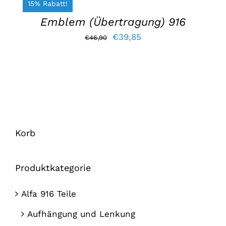
LEGEN
/
15% Rabatt!
EINZELHEITEN
€326,00.
€259,50.
Emblem (Übertragung) 916
Der
Der
€
39,85
€
46,90
ursprüngliche
aktuelle
Preis
Preis
war:
lautet:
€46,90.
€39,85.
Korb
Produktkategorie
Alfa 916 Teile
Aufhängung und Lenkung