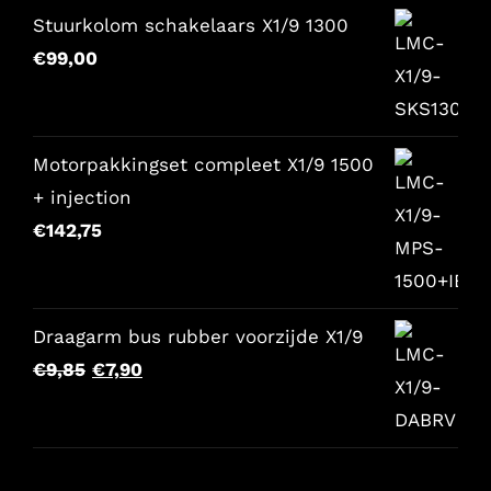
war:
lautet:
Stuurkolom schakelaars X1/9 1300
€157,65.
€129,00.
€
99,00
Motorpakkingset compleet X1/9 1500
+ injection
€
142,75
Draagarm bus rubber voorzijde X1/9
Der
Der
€
9,85
€
7,90
ursprüngliche
aktuelle
Preis
Preis
war:
lautet: