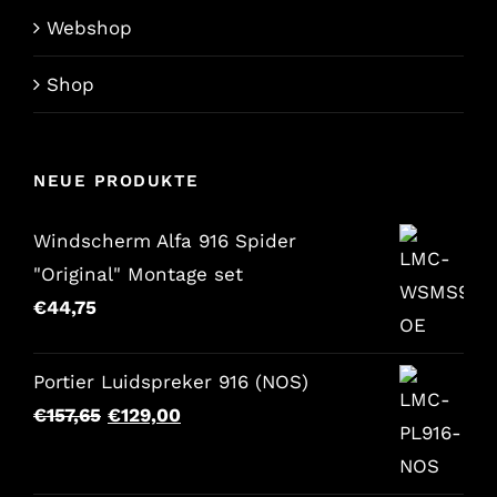
Webshop
Shop
NEUE PRODUKTE
Windscherm Alfa 916 Spider
"Original" Montage set
€
44,75
Portier Luidspreker 916 (NOS)
Der
Der
€
157,65
€
129,00
ursprüngliche
aktuelle
Preis
Preis