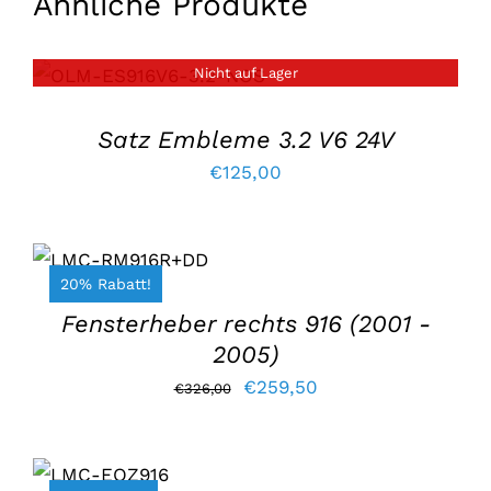
Ähnliche Produkte
Nicht auf Lager
EINZELHEITEN
Satz Embleme 3.2 V6 24V
€
125,00
IN DEN
WARENKORB
LEGEN
/
20% Rabatt!
EINZELHEITEN
Fensterheber rechts 916 (2001 -
2005)
Der
Der
€
259,50
€
326,00
ursprüngliche
aktuelle
IN DEN
Preis
Preis
WARENKORB
war:
lautet: