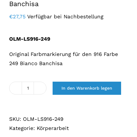
Banchisa
€
27,75
Verfügbar bei Nachbestellung
OLM-LS916-249
Original Farbmarkierung für den 916 Farbe
249 Bianco Banchisa
In den Warenkorb legen
Lakstift
Alfa
916
SKU:
OLM-LS916-249
kleur
Kategorie:
Körperarbeit
249