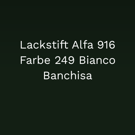
Über uns
Nachrichten
Lackstift Alfa 916
Farbe 249 Bianco
Kontakt
Banchisa