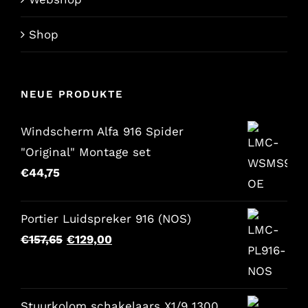
Shop
NEUE PRODUKTE
Windscherm Alfa 916 Spider
"Original" Montage set
€
44,75
Portier Luidspreker 916 (NOS)
Der
Der
€
157,65
€
129,00
ursprüngliche
aktuelle
Preis
Preis
war:
lautet:
Stuurkolom schakelaars X1/9 1300