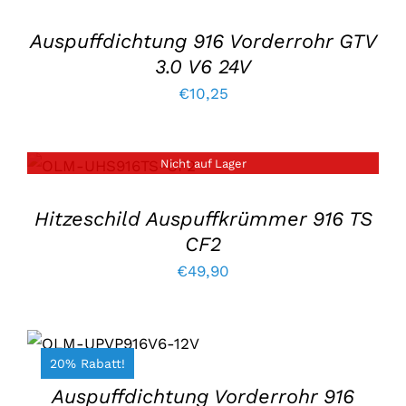
EINZELHEITEN
Auspuffdichtung 916 Vorderrohr GTV
3.0 V6 24V
€
10,25
Nicht auf Lager
EINZELHEITEN
Hitzeschild Auspuffkrümmer 916 TS
CF2
€
49,90
IN DEN WARENKORB
LEGEN
/
20% Rabatt!
EINZELHEITEN
Auspuffdichtung Vorderrohr 916