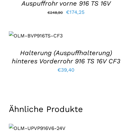
Auspuffrohr vorne 916 TS 16V
Der
Der
€
174,25
€
248,90
ursprüngliche
aktuelle
Preis
Preis
IN DEN WARENKORB
LEGEN
/
war:
lautet:
EINZELHEITEN
€248,90.
€174,25.
Halterung (Auspuffhalterung)
hinteres Vorderrohr 916 TS 16V CF3
€
39,40
Ähnliche Produkte
IN DEN WARENKORB
LEGEN
/