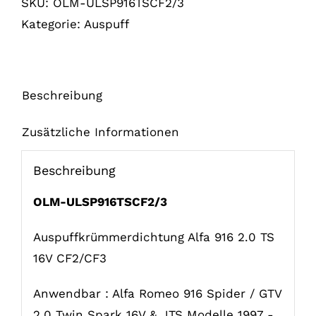
SKU:
OLM-ULSP916TSCF2/3
TS
Kategorie:
Auspuff
16V
CF2/3
Menge
Beschreibung
Zusätzliche Informationen
Beschreibung
OLM-ULSP916TSCF2/3
Auspuffkrümmerdichtung Alfa 916 2.0 TS
16V CF2/CF3
Anwendbar : Alfa Romeo 916 Spider / GTV
2.0 Twin Spark 16V & JTS Modelle 1997 -