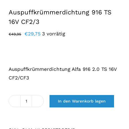
Auspuffkrümmerdichtung 916 TS
16V CF2/3
Der
Der
€
29,75
3 vorrätig
€
49,95
ursprüngliche
aktuelle
Preis
Preis
war:
lautet:
€49,95.
€29,75.
Auspuffkrümmerdichtung Alfa 916 2.0 TS 16V
CF2/CF3
In den Warenkorb legen
Uitlaatspruitstuk
pakking
916