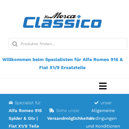
Zum
Inhalt
springen
Suche
nach
Produkten
Willkommen beim Spezialisten für Alfa Romeo 916 &
Fiat X1/9 Ersatzteile
Navigat
umscha
Spezialist für
unser
Startseite
Alfa Romeo 916
Siehe unser
Allgemeine
Spider & Gtv |
Versandmöglichkeiten
Bedingungen
Webshop
Fiat X1/9 Teile
und Konditionen