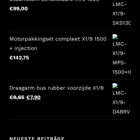
€157,65.
€129,00.
€
99,00
Motorpakkingset compleet X1/9 1500
+ injection
€
142,75
Draagarm bus rubber voorzijde X1/9
Der
Der
€
9,85
€
7,90
ursprüngliche
aktuelle
Preis
Preis
war:
lautet:
€9,85.
€7,90.
NEUESTE BEITRÄGE