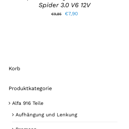
Spider 3.0 V6 12V
Der
Der
€
7,90
€
9,85
ursprüngliche
aktuelle
Preis
Preis
war:
lautet:
€9,85.
€7,90.
Korb
Produktkategorie
Alfa 916 Teile
Aufhängung und Lenkung